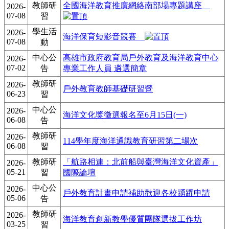
教師研
全國海洋教育推廣網絡南部場專題講座
2026-
07-08
習
學生活
2026-
海洋保育短影音競賽
07-08
動
中心公
高雄市政府教育局戶外教育及海洋教育中心
2026-
07-02
告
專業工作人員 遴選簡章
教師研
2026-
戶外教育教師基礎研習營
06-23
習
中心公
2026-
海洋文化獎徵選報名至6月15日(一)
06-08
告
教師研
2026-
114學年度海洋通識教育研習第二場次
06-08
習
教師研
「航路相連：北前船與臺灣海洋文化資產」
2026-
05-21
習
國際論壇
中心公
2026-
戶外教育計畫申請補助歡迎各校踴躍申請
05-06
告
教師研
2026-
海洋教育創新教學優質團隊選拔工作坊
03-25
習