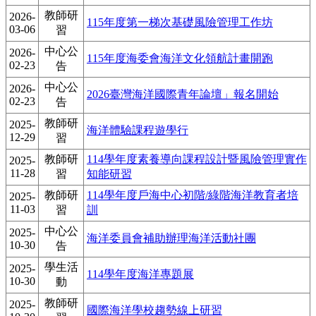
教師研
2026-
115年度第一梯次基礎風險管理工作坊
03-06
習
中心公
2026-
115年度海委會海洋文化領航計畫開跑
02-23
告
中心公
2026-
2026臺灣海洋國際青年論壇」報名開始
02-23
告
教師研
2025-
海洋體驗課程遊學行
12-29
習
教師研
114學年度素養導向課程設計暨風險管理實作
2025-
11-28
習
知能研習
教師研
114學年度戶海中心初階/綠階海洋教育者培
2025-
11-03
習
訓
中心公
2025-
海洋委員會補助辦理海洋活動社團
10-30
告
學生活
2025-
114學年度海洋專題展
10-30
動
教師研
2025-
國際海洋學校趨勢線上研習