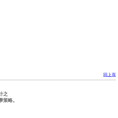
回上頁
之

學策略。