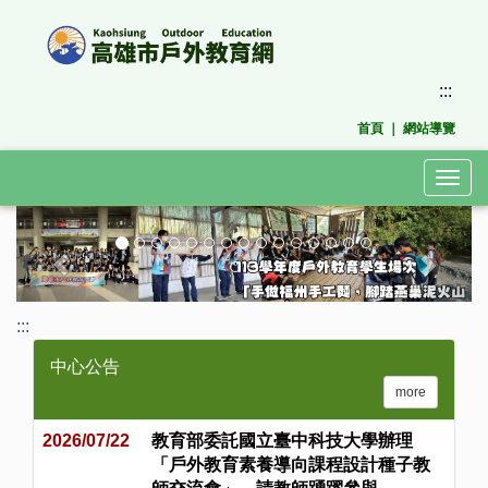
跳
到
主
要
:::
內
首頁
｜
網站導覽
容
區
塊
Togg
navig
上
下
一
一
張
張
:::
中心公告
more
2026/07/22
教育部委託國立臺中科技大學辦理
「戶外教育素養導向課程設計種子教