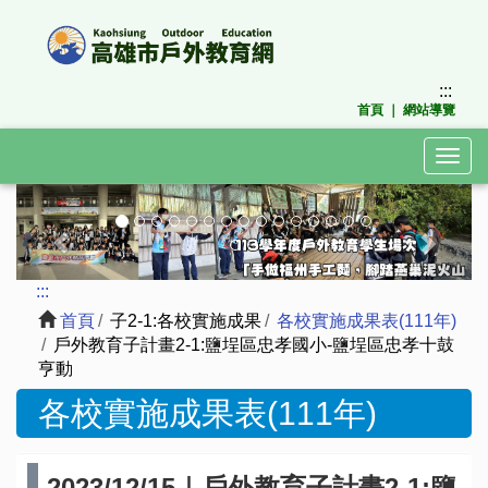
跳
到
主
要
:::
內
首頁
｜
網站導覽
容
區
Togg
塊
navig
上
下
一
一
張
張
:::
首頁
子2-1:各校實施成果
各校實施成果表(111年)
戶外教育子計畫2-1:鹽埕區忠孝國小-鹽埕區忠孝十鼓
亨動
各校實施成果表(111年)
2023/12/15｜戶外教育子計畫2-1:鹽