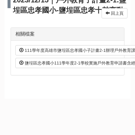
埕區忠孝國小-鹽埕區忠孝十鼓亨動
回上頁
相關檔案
111學年度高雄市鹽埕區忠孝國小子計畫2-1辦理戶外教育課程成果
鹽埕區忠孝國小111學年度2-1學校實施戶外教育申請書含經費申請