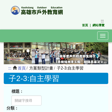
跳
到
主
要
:::
內
首頁
｜
網站導覽
容
區
Togg
塊
navig
上
下
一
一
張
張
:::
首頁
方案類型計畫
子2-3:自主學習
子2-3:自主學習
標題：
分類：