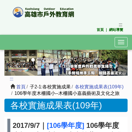
跳
到
主
要
:::
內
首頁
｜
網站導覽
容
區
Togg
塊
navig
上
下
一
一
張
張
:::
首頁
子2-1:各校實施成果
各校實施成果表(109年)
106學年度木柵國小--木柵國小嘉義藝術及文化之旅
各校實施成果表(109年)
2017/9/7｜
[106學年度]
106學年度