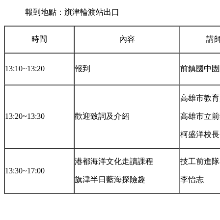
報到地點：旗津輪渡站出口
時間
內容
講
13:10~13:20
報到
前鎮國中團
高雄市教育
13:20~13:30
歡迎致詞及介紹
高雄市立前
柯盛洋校長
港都海洋文化走讀課程
技工前進隊
13:30~17:00
旗津半日藍海探險趣
李怡志