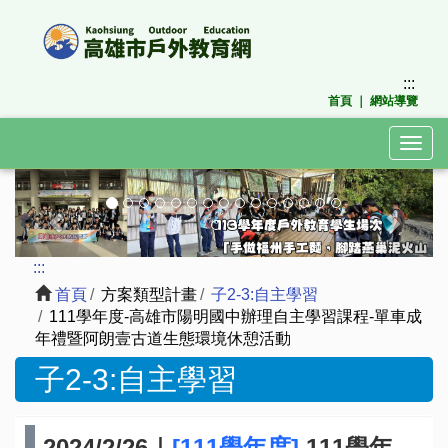
跳
到
主
要
:::
內
首頁
｜
網站導覽
容
區
Togg
塊
navig
上
下
一
一
張
張
:::
首頁
方案類型計畫
子2-3:自主學習
111學年度-高雄市陽明國中辦理自主學習課程-單車成
年禮暨阿朗壹古道生態環境休憩活動
子2-3:自主學習
2024/2/26｜
[111學年度]
111學年